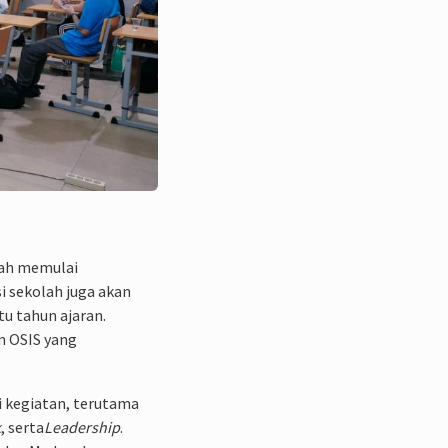
udah memulai
i sekolah juga akan
u tahun ajaran.
n OSIS yang
 kegiatan, terutama
k
, serta
Leadership
.