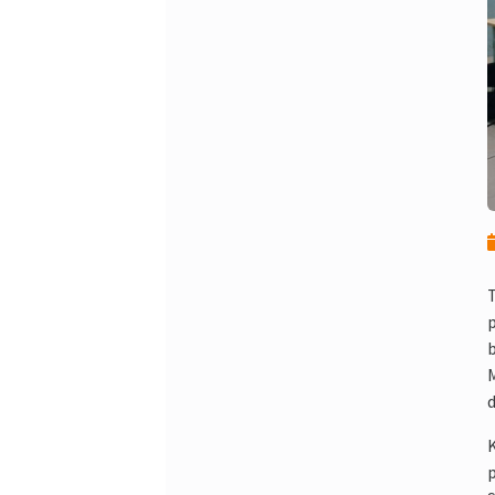
T
p
b
d
K
p