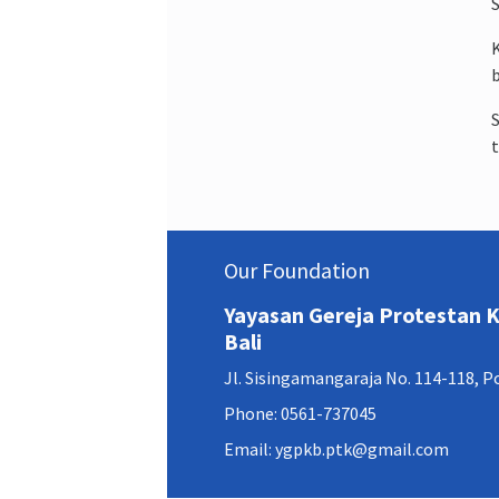
S
K
b
S
t
Our Foundation
Yayasan Gereja Protestan
Bali
Jl. Sisingamangaraja No. 114-118, 
Phone: 0561-737045
Email: ygpkb.ptk@gmail.com