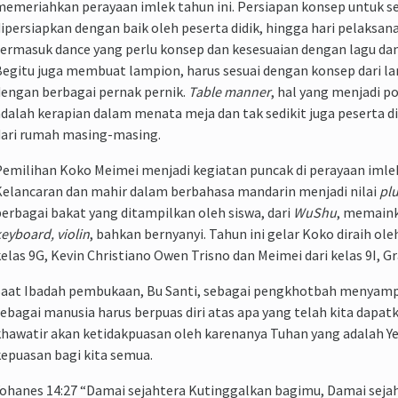
emeriahkan perayaan imlek tahun ini. Persiapan konsep untuk s
ipersiapkan dengan baik oleh peserta didik, hingga hari pelaksan
ermasuk dance yang perlu konsep dan kesesuaian dengan lagu dan
egitu juga membuat lampion, harus sesuai dengan konsep dari la
engan berbagai pernak pernik.
Table manner
, hal yang menjadi p
dalah kerapian dalam menata meja dan tak sedikit juga peserta
dari rumah masing-masing.
emilihan Koko Meimei menjadi kegiatan puncak di perayaan imlek
elancaran dan mahir dalam berbahasa mandarin menjadi nilai
pl
erbagai bakat yang ditampilkan oleh siswa, dari
WuShu
, memaink
eyboard, violin
, bahkan bernyanyi. Tahun ini gelar Koko diraih oleh
elas 9G, Kevin Christiano Owen Trisno dan Meimei dari kelas 9I, Gr
aat Ibadah pembukaan, Bu Santi, sebagai pengkhotbah menyamp
ebagai manusia harus berpuas diri atas apa yang telah kita dapatk
hawatir akan ketidakpuasan oleh karenanya Tuhan yang adalah Y
epuasan bagi kita semua.
ohanes 14:27 “Damai sejahtera Kutinggalkan bagimu, Damai seja