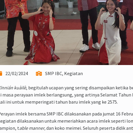
22/02/2024
SMP IBC, Kegiatan
īnnián kuàilè
, begitulah ucapan yang sering disampaikan ketika b
i masa perayaan imlek berlangsung, yang artinya Selamat Tahun 
ali ini untuk memperingati tahun baru imlek yang ke 2575.
erayan imlek bersama SMP IBC dilaksanakan pada jumat 16 Februa
egiatan dilaksanakan untuk memeriahkan acara imlek seperti lo
ampion, t
able manner,
dan koko meimei. Seluruh peserta didik an