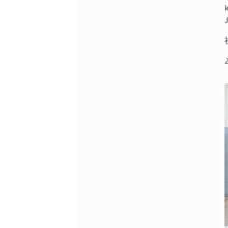
k
J
Z