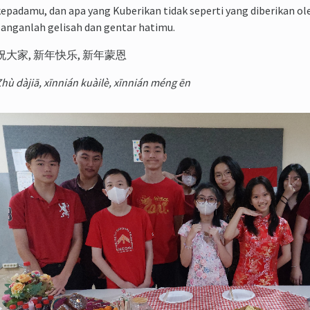
epadamu, dan apa yang Kuberikan tidak seperti yang diberikan o
anganlah gelisah dan gentar hatimu.
祝大家, 新年快乐, 新年蒙恩
hù dàjiā, xīnnián kuàilè, xīnnián méng ēn