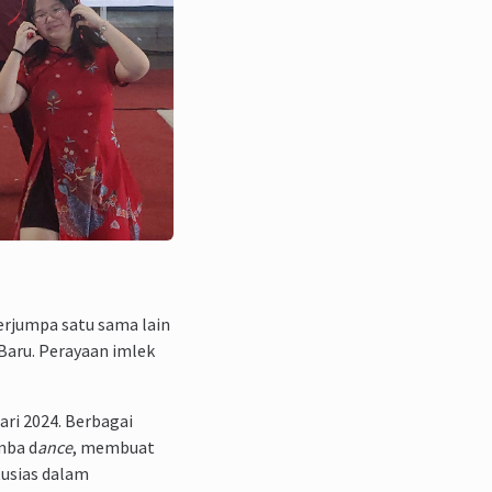
erjumpa satu sama lain
Baru. Perayaan imlek
ri 2024. Berbagai
mba d
ance
, membuat
tusias dalam