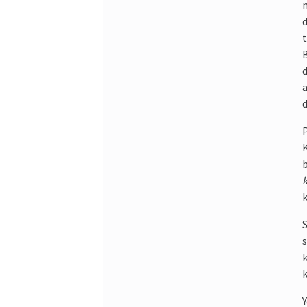
m
d
t
B
d
a
P
K
b
k
k
S
s
k
k
Y