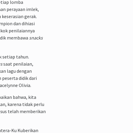
etiap lomba
aan perayaan imlek,
 keserasian gerak.
mpion dan dihiasi
okok penilaiannya
 didik membawa
snacks
 setiap tahun.
us
saat penilaian,
an lagu dengan
 peserta didik dari
acelynne Olivia.
aikan bahwa, kita
an, karena tidak perlu
esus telah memberikan
htera-Ku Kuberikan