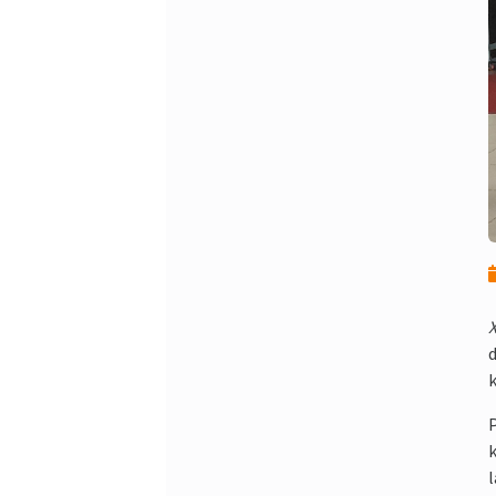
X
d
k
P
k
l