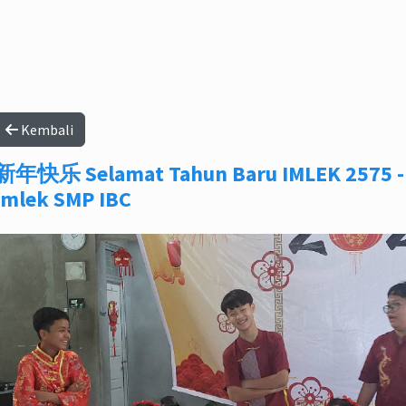
Kembali
新年快乐 Selamat Tahun Baru IMLEK 2575 -
Imlek SMP IBC