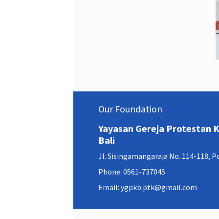
Our Foundation
Yayasan Gereja Protestan
Bali
Jl. Sisingamangaraja No. 114-118, 
Phone: 0561-737045
Email: ygpkb.ptk@gmail.com