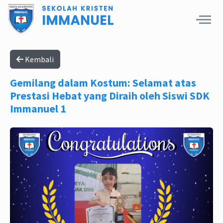
Kembali
Gemilang dalam Kostum: Selamat atas
Prestasi Hebat yang Diraih oleh Siswi SDK
Immanuel 1