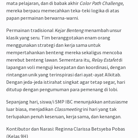
mata pelajaran, dan di babak akhir
Color Path Challenge
,
mereka berpacu memecahkan teka-teki logika di atas
papan permainan berwarna-warni.
Permainan tradisional
Kejar Benteng
menambah unsur
klasik yang seru. Tim beranggotakan enam orang
menggunakan strategi dan kerja sama untuk
mempertahankan benteng mereka sekaligus mencoba
merebut benteng lawan. Sementara itu,
Relay Estafet
di
lapangan voli menguji kecepatan dan koordinasi, dengan
rintangan unik yang terinspirasi dari ayat-ayat Alkitab.
Dengan jeda-jeda istirahat singkat agar tetap segar, hari
ditutup dengan pengumuman para pemenang di lobi.
Sepanjang hari, siswa/i SMP IBC menunjukkan antusiasme
luar biasa, menjadikan
Classmeeting
ini hari yang tak
terlupakan penuh keseruan, kerja sama, dan kenangan.
Kontibutor dan Narasi: Reginna Clarissa Betsyeba Pobas
(Kelas 9H)