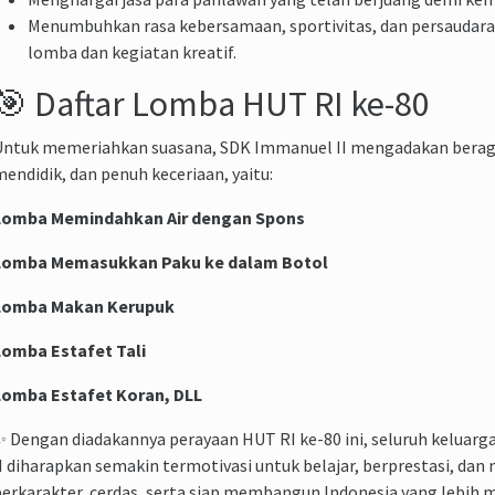
Menumbuhkan rasa kebersamaan, sportivitas, dan persaudara
lomba dan kegiatan kreatif.
🎯 Daftar Lomba HUT RI ke-80
Untuk memeriahkan suasana, SDK Immanuel II mengadakan berag
endidik, dan penuh keceriaan, yaitu:
Lomba Memindahkan Air dengan Spons
Lomba Memasukkan Paku ke dalam Botol
Lomba Makan Kerupuk
Lomba Estafet Tali
Lomba Estafet Koran, DLL
 Dengan diadakannya perayaan HUT RI ke-80 ini, seluruh keluar
I diharapkan semakin termotivasi untuk belajar, berprestasi, dan
erkarakter, cerdas, serta siap membangun Indonesia yang lebih m