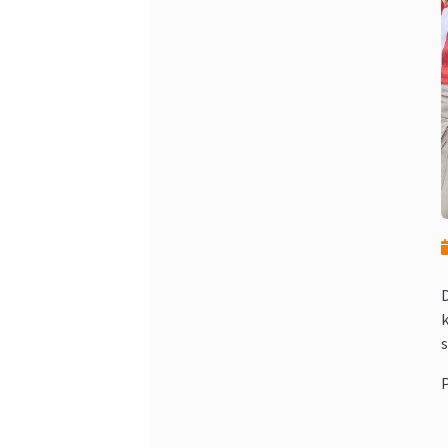
k
s
P