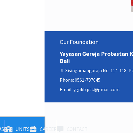
Our Foundation
Yayasan Gereja Protestan
Bali
Jl. Sisingamangaraja No. 114-118, 
Phone: 0561-737045
Email: ygpkb.ptk@gmail.com
WS
UNITS
CAREER
CONTACT