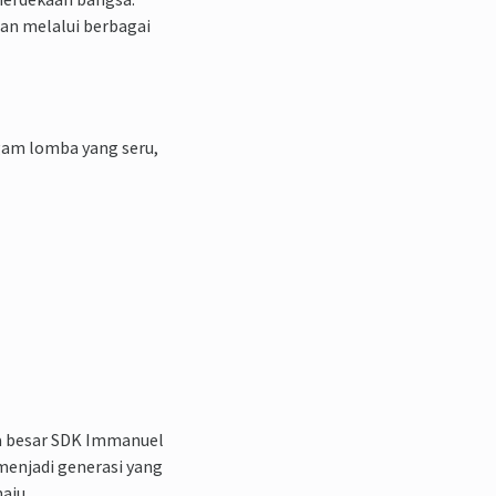
an melalui berbagai
am lomba yang seru,
ga besar SDK Immanuel
 menjadi generasi yang
aju.