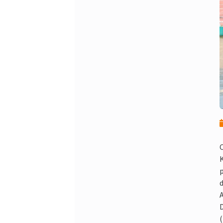
C
K
p
d
A
(