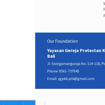
S
P
Our Foundation
Yayasan Gereja Protestan
Bali
Jl. Sisingamangaraja No. 114-118, 
Phone: 0561-737045
Email: ygpkb.ptk@gmail.com