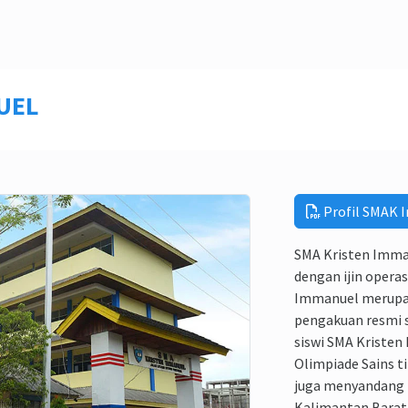
NUEL
Profil SMAK 
SMA Kristen Immanu
dengan ijin opera
Immanuel merupak
pengakuan resmi s
siswi SMA Kristen
Olimpiade Sains t
juga menyandang p
Kalimantan Barat 