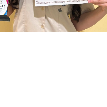
 Juara III Lomba Jurnalistik FLS3N 2026 Tingkat Kota Pontia