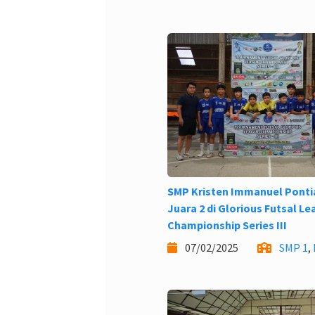
SMP Kristen Immanuel Ponti
Juara 2 di Glorious Futsal L
Championship Series III
07/02/2025
SMP 1
,