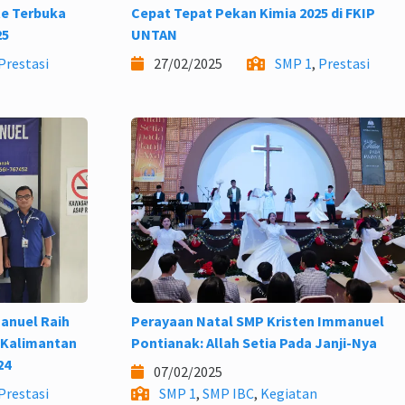
te Terbuka
Cepat Tepat Pekan Kimia 2025 di FKIP
25
UNTAN
Prestasi
27/02/2025
SMP 1
,
Prestasi
anuel Raih
Perayaan Natal SMP Kristen Immanuel
i Kalimantan
Pontianak: Allah Setia Pada Janji-Nya
24
07/02/2025
Prestasi
SMP 1
,
SMP IBC
,
Kegiatan